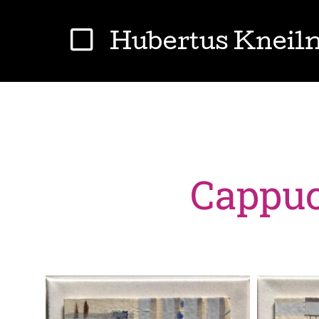
Hubertus Knei
Cappucc