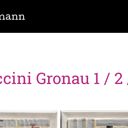
lmann
ini Gronau 1 / 2 /