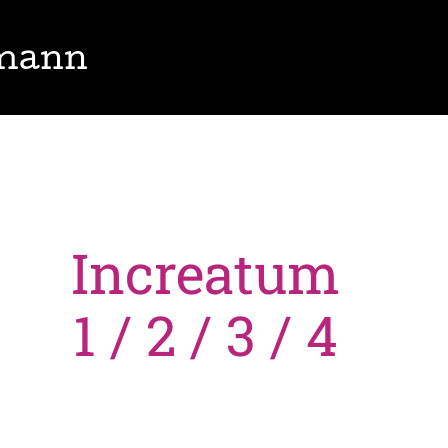
lmann
Increatum
1 / 2 / 3 / 4